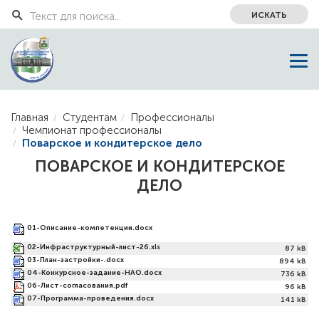
ИСКАТЬ
Главная
Студентам
Профессионалы
Чемпионат профессионалы
Поварское и кондитерское дело
ПОВАРСКОЕ И КОНДИТЕРСКОЕ
ДЕЛО
01-Описание-компетенции.docx
84 kB
02-Инфраструктурный-лист-26.xls
87 kB
03-План-застройки-.docx
894 kB
04-Конкурсное-задание-НАО.docx
736 kB
06-Лист-согласования.pdf
96 kB
07-Программа-проведения.docx
141 kB