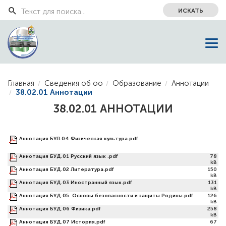
ИСКАТЬ
Главная
Сведения об оо
Образование
Аннотации
38.02.01 Аннотации
38.02.01 АННОТАЦИИ
Аннотация БУП.04 Физическая культура.pdf
81
kB
Аннотация БУД.01 Русский язык .pdf
78
kB
Аннотация БУД.02 Литература.pdf
150
kB
Аннотация БУД.03 Иностранный язык.pdf
131
kB
Аннотация БУД.05. Основы безопасности и защиты Родины.pdf
126
kB
Аннотация БУД.06 Физика.pdf
258
kB
Аннотация БУД.07 История.pdf
67