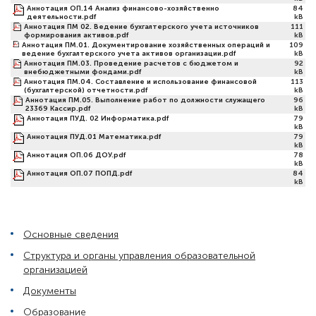
Аннотация ОП.14 Анализ финансово-хозяйственно
84
деятельности.pdf
kB
Аннотация ПМ 02. Ведение бухгалтерского учета источников
111
формирования активов.pdf
kB
Аннотация ПМ.01. Документирование хозяйственных операций и
109
ведение бухгалтерского учета активов организации.pdf
kB
Аннотация ПМ.03. Проведение расчетов с бюджетом и
92
внебюджетными фондами.pdf
kB
Аннотация ПМ.04. Составление и использование финансовой
113
(бухгалтерской) отчетности.pdf
kB
Аннотация ПМ.05. Выполнение работ по должности служащего
96
23369 Кассир.pdf
kB
Аннотация ПУД. 02 Информатика.pdf
79
kB
Аннотация ПУД.01 Математика.pdf
79
kB
Аннотация ОП.06 ДОУ.pdf
78
kB
Аннотация ОП.07 ПОПД.pdf
84
kB
Основные сведения
Структура и органы управления образовательной
организацией
Документы
Образование