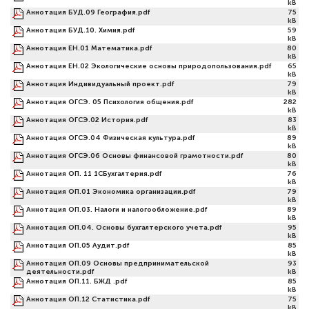
kB
Аннотация БУД.09 География.pdf
75
kB
Аннотация БУД.10. Химия.pdf
59
kB
Аннотация ЕН.01 Математика.pdf
80
kB
Аннотация ЕН.02 Экологические основы природопользования.pdf
65
kB
Аннотация Индивидуальный проект.pdf
79
kB
Аннотация ОГСЭ. 05 Психология общения.pdf
282
kB
Аннотация ОГСЭ.02 История.pdf
83
kB
Аннотация ОГСЭ.04 Физическая культура.pdf
89
kB
Аннотация ОГСЭ.06 Основы финансовой грамотности.pdf
80
kB
Аннотация ОП. 11 1СБухгалтерия.pdf
76
kB
Аннотация ОП.01 Экономика организации.pdf
79
kB
Аннотация ОП.03. Налоги и налогообложение.pdf
89
kB
Аннотация ОП.04. Основы бухгалтерского учета.pdf
95
kB
Аннотация ОП.05 Аудит.pdf
85
kB
Аннотация ОП.09 Основы предпринимательской
93
деятельности.pdf
kB
Аннотация ОП.11. БЖД .pdf
85
kB
Аннотация ОП.12 Статистика.pdf
75
kB