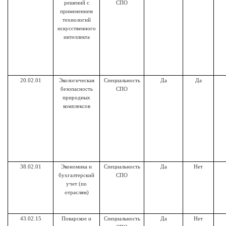
решений с
СПО
применением
технологий
искусственного
интеллекта
20.02.01
Экологическая
Специальность
Да
Да
безопасность
СПО
природных
комплексов
38.02.01
Экономика и
Специальность
Да
Нет
бухгалтерский
СПО
учет (по
отраслям)
43.02.15
Поварское и
Специальность
Да
Нет