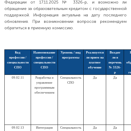
Федерации от 17.11.2025 № 3326-р, и возможно ли
обращение за образовательным кредитом с государственной
поддержкой. Информация актуальна на дату последнего
обновления. При возникновении вопросов рекомендуем
обратиться в приемную комиссию.
Код
Наименование
Уровень / вид
Реализуется
Входит
профессии /
профессии /
программы
ли прием на
ли в
специальности
специальности
платное
перечень
об
СПО
СПО
обучение
№ 3326-
р
г
09.02.11
Разработка и
Специальность
Да
Да
управление
СПО
программным
обеспечением
09.02.13
Интеграция
Специальность
Да
Да